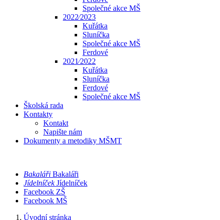
Společné akce MŠ
2022⁄2023
Kuřátka
Sluníčka
Společné akce MŠ
Ferdové
2021⁄2022
Kuřátka
Sluníčka
Ferdové
Společné akce MŠ
Školská rada
Kontakty
Kontakt
Napište nám
Dokumenty a metodiky MŠMT
Bakaláři
Bakaláři
Jídelníček
Jídelníček
Facebook ZŠ
Facebook MŠ
Úvodní stránka