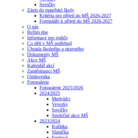
Sovičky
Zápis do mateřské školy
Kritéria pro přijetí do MŠ 2026-2027
Formuláře k přijetí do MŠ 2026-2027
O nás
Režim dne
Informace pro rodiče
Co děti v MŠ potřebují
Úhrada školného a stravného
Dokumenty MŠ
Akce MŠ
Kalendář akcí
Zaměstnanci MŠ
Omluvenka
Fotogalerie
Fotogalerie 2025⁄2026
2024⁄2025
Medvídci
Veverky
Sovičky
Společné akce MŠ
2023⁄2024
Kuřátka
Sluníčka
Ferdové