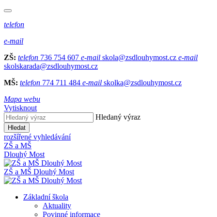
telefon
e-mail
ZŠ:
telefon
736 754 607
e-mail
skola@zsdlouhymost.cz
e-mail
skolskarada@zsdlouhymost.cz
MŠ:
telefon
774 711 484
e-mail
skolka@zsdlouhymost.cz
Mapa webu
Vytisknout
Hledaný výraz
Hledat
rozšířené vyhledávání
ZŠ a MŠ
Dlouhý Most
ZŠ a MŠ Dlouhý Most
Základní škola
Aktuality
Povinné informace