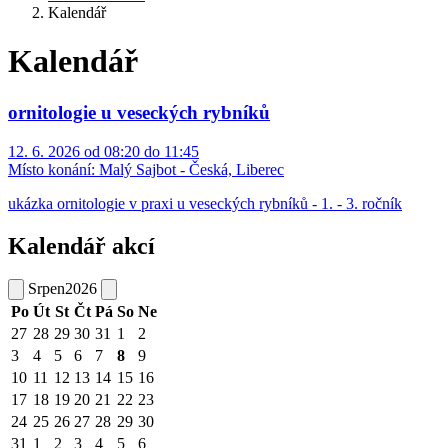
Kalendář
Kalendář
ornitologie u veseckých rybníků
12. 6. 2026 od 08:20 do 11:45
Místo konání:
Malý Sajbot - Česká, Liberec
ukázka ornitologie v praxi u veseckých rybníků - 1. - 3. ročník
Kalendář akcí
Srpen
2026
Po
Út
St
Čt
Pá
So
Ne
27
28
29
30
31
1
2
3
4
5
6
7
8
9
10
11
12
13
14
15
16
17
18
19
20
21
22
23
24
25
26
27
28
29
30
31
1
2
3
4
5
6