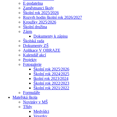
E-podatelna
Zaměstnanci školy
Školní rok 2025⁄2026
Rozvrh hodin školní rok 2026/2027
Kroužky 2025⁄2026
Školní družina
Zápis
Dokumenty k zápisu
Školská rada
Dokumenty ZŠ
Aplikace V OBRAZE
Kalendář akcí
Projekty
Fotogalerie
Školní rok 2025⁄2026
Školní rok 2024⁄2025
školní rok 2023⁄2024
Školní rok 2022⁄2023
Školní rok 2021⁄2022
Formuláře
Mateřská škola
Novinky v MŠ
Třídy
Medvídci
Veverky