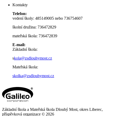
Kontakty
Telefon:
vedení školy: 485149005 nebo 736754607
školní družina: 736472829
mateřská škola: 736472839
E-mail:
Základní škola:
s
kola@zsdlouhymost.cz
Mateřská škola:
skolka@zsdlouhymost.cz
Základní škola a Mateřská škola Dlouhý Most, okres Liberec,
příspěvková organizace © 2026