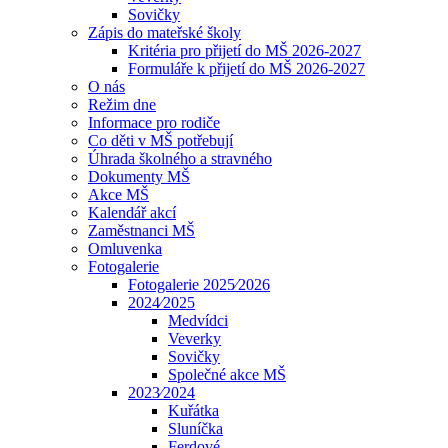
Sovičky
Zápis do mateřské školy
Kritéria pro přijetí do MŠ 2026-2027
Formuláře k přijetí do MŠ 2026-2027
O nás
Režim dne
Informace pro rodiče
Co děti v MŠ potřebují
Úhrada školného a stravného
Dokumenty MŠ
Akce MŠ
Kalendář akcí
Zaměstnanci MŠ
Omluvenka
Fotogalerie
Fotogalerie 2025⁄2026
2024⁄2025
Medvídci
Veverky
Sovičky
Společné akce MŠ
2023⁄2024
Kuřátka
Sluníčka
Ferdové