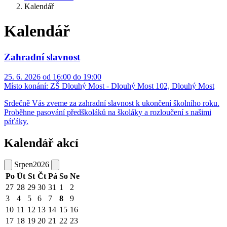
Kalendář
Kalendář
Zahradní slavnost
25. 6. 2026 od 16:00 do 19:00
Místo konání:
ZŠ Dlouhý Most - Dlouhý Most 102, Dlouhý Most
Srdečně Vás zveme za zahradní slavnost k ukončení školního roku.
Proběhne pasování předškoláků na školáky a rozloučení s našimi
páťáky.
Kalendář akcí
Srpen
2026
Po
Út
St
Čt
Pá
So
Ne
27
28
29
30
31
1
2
3
4
5
6
7
8
9
10
11
12
13
14
15
16
17
18
19
20
21
22
23