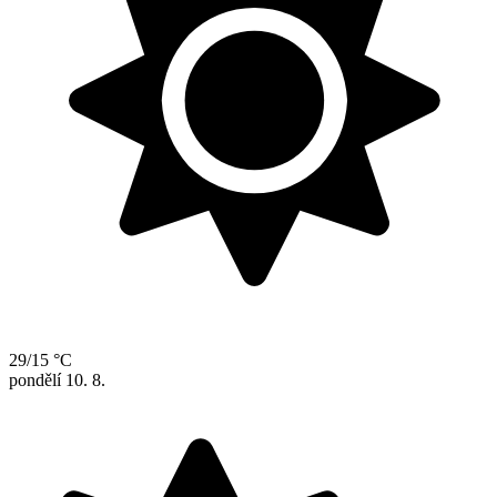
29/15 °C
pondělí
10. 8.