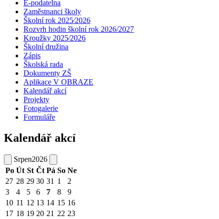
E-podatelna
Zaměstnanci školy
Školní rok 2025⁄2026
Rozvrh hodin školní rok 2026/2027
Kroužky 2025⁄2026
Školní družina
Zápis
Školská rada
Dokumenty ZŠ
Aplikace V OBRAZE
Kalendář akcí
Projekty
Fotogalerie
Formuláře
Kalendář akcí
Srpen
2026
Po
Út
St
Čt
Pá
So
Ne
27
28
29
30
31
1
2
3
4
5
6
7
8
9
10
11
12
13
14
15
16
17
18
19
20
21
22
23