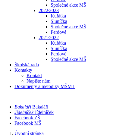
Společné akce MŠ
2022⁄2023
Kuřátka
Sluníčka
Společné akce MŠ
Ferdové
2021⁄2022
Kuřátka
Sluníčka
Ferdové
Společné akce MŠ
Školská rada
Kontakty
Kontakt
Napište nám
Dokumenty a metodiky MŠMT
Bakaláři
Bakaláři
Jídelníček
Jídelníček
Facebook ZŠ
Facebook MŠ
Úvodní stránka