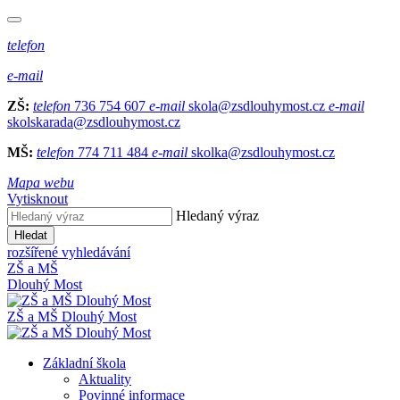
telefon
e-mail
ZŠ:
telefon
736 754 607
e-mail
skola@zsdlouhymost.cz
e-mail
skolskarada@zsdlouhymost.cz
MŠ:
telefon
774 711 484
e-mail
skolka@zsdlouhymost.cz
Mapa webu
Vytisknout
Hledaný výraz
Hledat
rozšířené vyhledávání
ZŠ a MŠ
Dlouhý Most
ZŠ a MŠ Dlouhý Most
Základní škola
Aktuality
Povinné informace