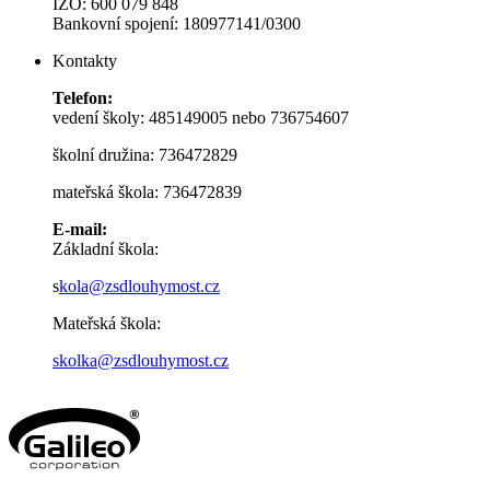
IZO: 600 079 848
Bankovní spojení: 180977141/0300
Kontakty
Telefon:
vedení školy: 485149005 nebo 736754607
školní družina: 736472829
mateřská škola: 736472839
E-mail:
Základní škola:
s
kola@zsdlouhymost.cz
Mateřská škola:
skolka@zsdlouhymost.cz