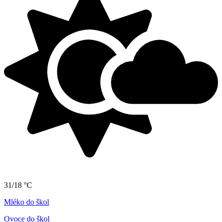
31/18 °C
Mléko do škol
Ovoce do škol