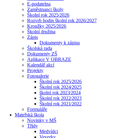
E-podatelna
Zaměstnanci školy
Školní rok 2025⁄2026
Rozvrh hodin školní rok 2026/2027
Kroužky 2025⁄2026
Školní družina
Zápis
Dokumenty k zápisu
Školská rada
Dokumenty ZŠ
Aplikace V OBRAZE
Kalendář akcí
Projekty
Fotogalerie
Školní rok 2025⁄2026
Školní rok 2024⁄2025
školní rok 2023⁄2024
Školní rok 2022⁄2023
Školní rok 2021⁄2022
Formuláře
Mateřská škola
Novinky v MŠ
Třídy
Medvídci
Veverky