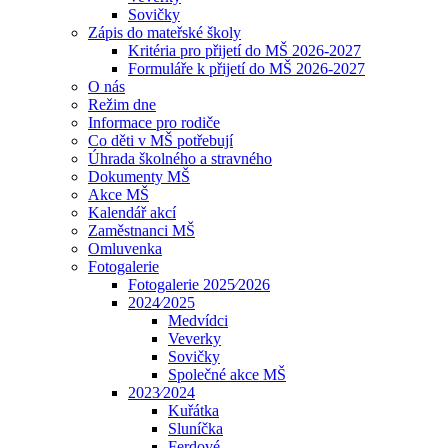
Sovičky
Zápis do mateřské školy
Kritéria pro přijetí do MŠ 2026-2027
Formuláře k přijetí do MŠ 2026-2027
O nás
Režim dne
Informace pro rodiče
Co děti v MŠ potřebují
Úhrada školného a stravného
Dokumenty MŠ
Akce MŠ
Kalendář akcí
Zaměstnanci MŠ
Omluvenka
Fotogalerie
Fotogalerie 2025⁄2026
2024⁄2025
Medvídci
Veverky
Sovičky
Společné akce MŠ
2023⁄2024
Kuřátka
Sluníčka
Ferdové