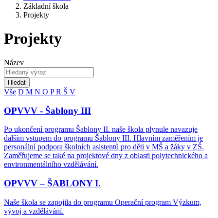
Základní škola
Projekty
Projekty
Název
Hledat
Vše
D
M
N
O
P
R
Š
V
OPVVV - Šablony III
Po ukončení programu Šablony II. naše škola plynule navazuje
dalším vstupem do programu Šablony III. Hlavním zaměřením je
personální podpora školních asistentů pro děti v MŠ a žáky v ZŠ.
Zaměřujeme se také na projektové dny z oblasti polytechnického a
environmentálního vzdělávání.
OPVVV – ŠABLONY I.
Naše škola se zapojila do programu Operační program Výzkum,
vývoj a vzdělávání.