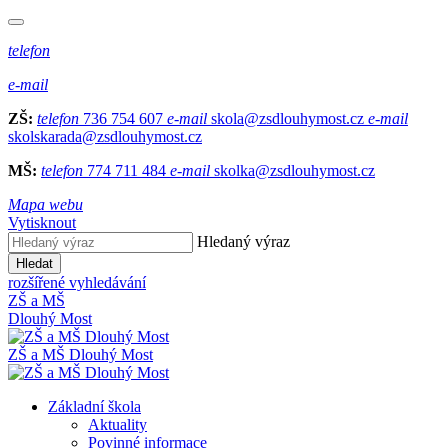
telefon
e-mail
ZŠ:
telefon
736 754 607
e-mail
skola@zsdlouhymost.cz
e-mail
skolskarada@zsdlouhymost.cz
MŠ:
telefon
774 711 484
e-mail
skolka@zsdlouhymost.cz
Mapa webu
Vytisknout
Hledaný výraz
Hledat
rozšířené vyhledávání
ZŠ a MŠ
Dlouhý Most
ZŠ a MŠ Dlouhý Most
Základní škola
Aktuality
Povinné informace