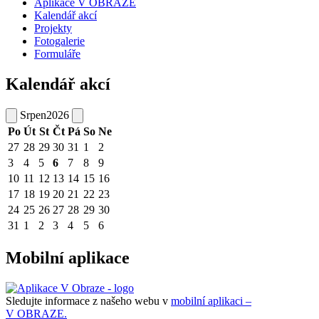
Aplikace V OBRAZE
Kalendář akcí
Projekty
Fotogalerie
Formuláře
Kalendář akcí
Srpen
2026
Po
Út
St
Čt
Pá
So
Ne
27
28
29
30
31
1
2
3
4
5
6
7
8
9
10
11
12
13
14
15
16
17
18
19
20
21
22
23
24
25
26
27
28
29
30
31
1
2
3
4
5
6
Mobilní aplikace
Sledujte informace z našeho webu v
mobilní aplikaci –
V OBRAZE.