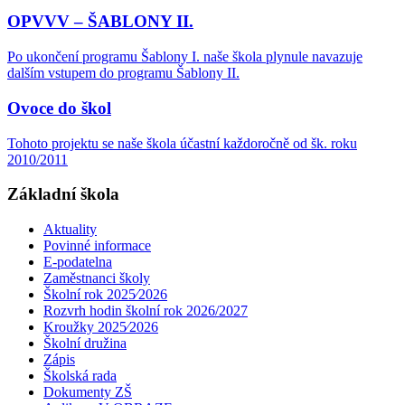
OPVVV – ŠABLONY II.
Po ukončení programu Šablony I. naše škola plynule navazuje
dalším vstupem do programu Šablony II.
Ovoce do škol
Tohoto projektu se naše škola účastní každoročně od šk. roku
2010/2011
Základní škola
Aktuality
Povinné informace
E-podatelna
Zaměstnanci školy
Školní rok 2025⁄2026
Rozvrh hodin školní rok 2026/2027
Kroužky 2025⁄2026
Školní družina
Zápis
Školská rada
Dokumenty ZŠ