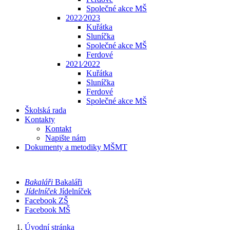
Společné akce MŠ
2022⁄2023
Kuřátka
Sluníčka
Společné akce MŠ
Ferdové
2021⁄2022
Kuřátka
Sluníčka
Ferdové
Společné akce MŠ
Školská rada
Kontakty
Kontakt
Napište nám
Dokumenty a metodiky MŠMT
Bakaláři
Bakaláři
Jídelníček
Jídelníček
Facebook ZŠ
Facebook MŠ
Úvodní stránka