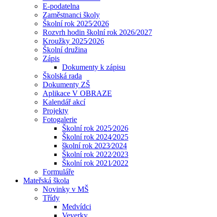
E-podatelna
Zaměstnanci školy
Školní rok 2025⁄2026
Rozvrh hodin školní rok 2026/2027
Kroužky 2025⁄2026
Školní družina
Zápis
Dokumenty k zápisu
Školská rada
Dokumenty ZŠ
Aplikace V OBRAZE
Kalendář akcí
Projekty
Fotogalerie
Školní rok 2025⁄2026
Školní rok 2024⁄2025
školní rok 2023⁄2024
Školní rok 2022⁄2023
Školní rok 2021⁄2022
Formuláře
Mateřská škola
Novinky v MŠ
Třídy
Medvídci
Veverky