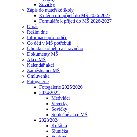
Sovičky
Zápis do mateřské školy
Kritéria pro přijetí do MŠ 2026-2027
Formuláře k přijetí do MŠ 2026-2027
O nás
Režim dne
Informace pro rodiče
Co děti v MŠ potřebují
Úhrada školného a stravného
Dokumenty MŠ
Akce MŠ
Kalendář akcí
Zaměstnanci MŠ
Omluvenka
Fotogalerie
Fotogalerie 2025⁄2026
2024⁄2025
Medvídci
Veverky
Sovičky
Společné akce MŠ
2023⁄2024
Kuřátka
Sluníčka
Ferdové