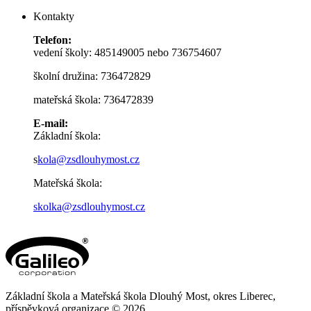
Kontakty
Telefon:
vedení školy: 485149005 nebo 736754607
školní družina: 736472829
mateřská škola: 736472839
E-mail:
Základní škola:
s
kola@zsdlouhymost.cz
Mateřská škola:
skolka@zsdlouhymost.cz
Základní škola a Mateřská škola Dlouhý Most, okres Liberec,
příspěvková organizace © 2026