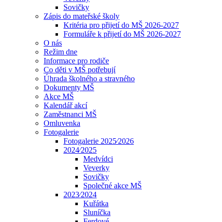
Sovičky
Zápis do mateřské školy
Kritéria pro přijetí do MŠ 2026-2027
Formuláře k přijetí do MŠ 2026-2027
O nás
Režim dne
Informace pro rodiče
Co děti v MŠ potřebují
Úhrada školného a stravného
Dokumenty MŠ
Akce MŠ
Kalendář akcí
Zaměstnanci MŠ
Omluvenka
Fotogalerie
Fotogalerie 2025⁄2026
2024⁄2025
Medvídci
Veverky
Sovičky
Společné akce MŠ
2023⁄2024
Kuřátka
Sluníčka
Ferdové