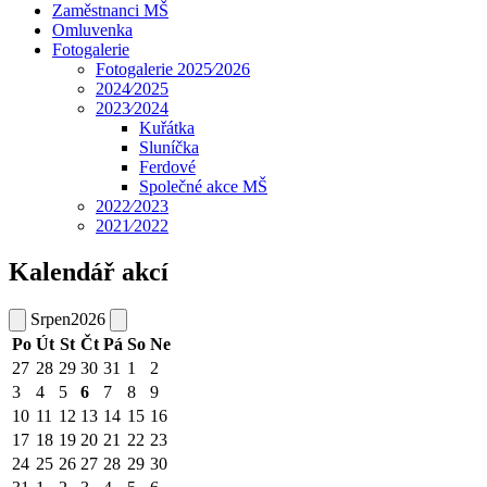
Zaměstnanci MŠ
Omluvenka
Fotogalerie
Fotogalerie 2025⁄2026
2024⁄2025
2023⁄2024
Kuřátka
Sluníčka
Ferdové
Společné akce MŠ
2022⁄2023
2021⁄2022
Kalendář akcí
Srpen
2026
Po
Út
St
Čt
Pá
So
Ne
27
28
29
30
31
1
2
3
4
5
6
7
8
9
10
11
12
13
14
15
16
17
18
19
20
21
22
23
24
25
26
27
28
29
30