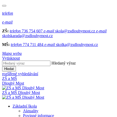
telefon
e-mail
ZŠ:
telefon
736 754 607
e-mail
skola@zsdlouhymost.cz
e-mail
skolskarada@zsdlouhymost.cz
MŠ:
telefon
774 711 484
e-mail
skolka@zsdlouhymost.cz
Mapa webu
Vytisknout
Hledaný výraz
Hledat
rozšířené vyhledávání
ZŠ a MŠ
Dlouhý Most
ZŠ a MŠ Dlouhý Most
Základní škola
Aktuality
Povinné informace