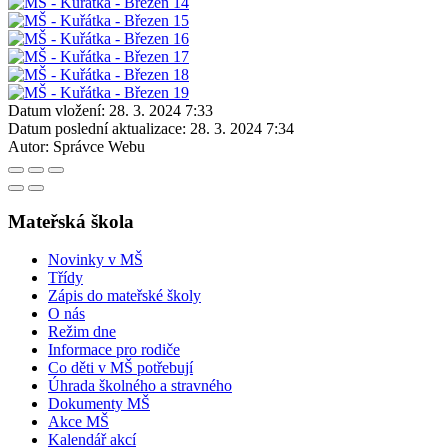
Datum vložení:
28. 3. 2024 7:33
Datum poslední aktualizace:
28. 3. 2024 7:34
Autor:
Správce Webu
Mateřská škola
Novinky v MŠ
Třídy
Zápis do mateřské školy
O nás
Režim dne
Informace pro rodiče
Co děti v MŠ potřebují
Úhrada školného a stravného
Dokumenty MŠ
Akce MŠ
Kalendář akcí