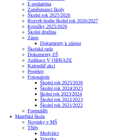
E-podatelna
Zaměstnanci školy
Školní rok 2025⁄2026
Rozvrh hodin školní rok 2026/2027
Kroužky 2025⁄2026
Školní družina
Zápis
Dokumenty k zápisu
Školská rada
Dokumenty ZŠ
Aplikace V OBRAZE
Kalendář akcí
Projekty
Fotogalerie
Školní rok 2025⁄2026
Školní rok 2024⁄2025
školní rok 2023⁄2024
Školní rok 2022⁄2023
Školní rok 2021⁄2022
Formuláře
Mateřská škola
Novinky v MŠ
Třídy
Medvídci
Veverky