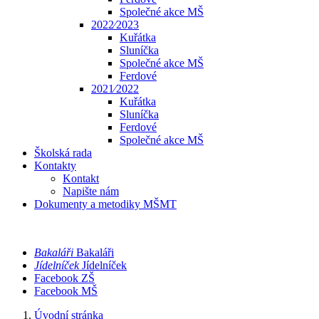
Společné akce MŠ
2022⁄2023
Kuřátka
Sluníčka
Společné akce MŠ
Ferdové
2021⁄2022
Kuřátka
Sluníčka
Ferdové
Společné akce MŠ
Školská rada
Kontakty
Kontakt
Napište nám
Dokumenty a metodiky MŠMT
Bakaláři
Bakaláři
Jídelníček
Jídelníček
Facebook ZŠ
Facebook MŠ
Úvodní stránka