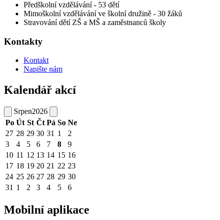
Předškolní vzdělávání - 53 dětí
Mimoškolní vzdělávání ve školní družině - 30 žáků
Stravování dětí ZŠ a MŠ a zaměstnanců školy
Kontakty
Kontakt
Napište nám
Kalendář akcí
Srpen
2026
Po
Út
St
Čt
Pá
So
Ne
27
28
29
30
31
1
2
3
4
5
6
7
8
9
10
11
12
13
14
15
16
17
18
19
20
21
22
23
24
25
26
27
28
29
30
31
1
2
3
4
5
6
Mobilní aplikace