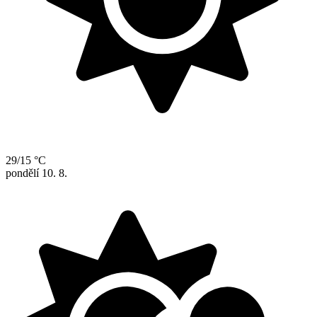
29/15 °C
pondělí
10. 8.