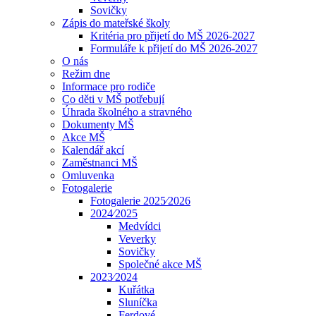
Sovičky
Zápis do mateřské školy
Kritéria pro přijetí do MŠ 2026-2027
Formuláře k přijetí do MŠ 2026-2027
O nás
Režim dne
Informace pro rodiče
Co děti v MŠ potřebují
Úhrada školného a stravného
Dokumenty MŠ
Akce MŠ
Kalendář akcí
Zaměstnanci MŠ
Omluvenka
Fotogalerie
Fotogalerie 2025⁄2026
2024⁄2025
Medvídci
Veverky
Sovičky
Společné akce MŠ
2023⁄2024
Kuřátka
Sluníčka
Ferdové