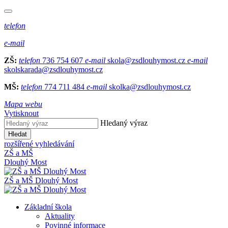
telefon
e-mail
ZŠ:
telefon
736 754 607
e-mail
skola@zsdlouhymost.cz
e-mail
skolskarada@zsdlouhymost.cz
MŠ:
telefon
774 711 484
e-mail
skolka@zsdlouhymost.cz
Mapa webu
Vytisknout
Hledaný výraz
Hledat
rozšířené vyhledávání
ZŠ a MŠ
Dlouhý Most
ZŠ a MŠ Dlouhý Most
Základní škola
Aktuality
Povinné informace