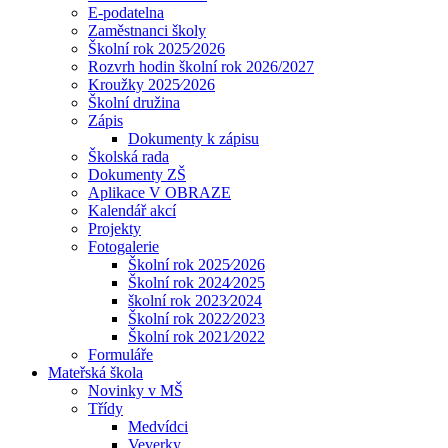
E-podatelna
Zaměstnanci školy
Školní rok 2025⁄2026
Rozvrh hodin školní rok 2026/2027
Kroužky 2025⁄2026
Školní družina
Zápis
Dokumenty k zápisu
Školská rada
Dokumenty ZŠ
Aplikace V OBRAZE
Kalendář akcí
Projekty
Fotogalerie
Školní rok 2025⁄2026
Školní rok 2024⁄2025
školní rok 2023⁄2024
Školní rok 2022⁄2023
Školní rok 2021⁄2022
Formuláře
Mateřská škola
Novinky v MŠ
Třídy
Medvídci
Veverky