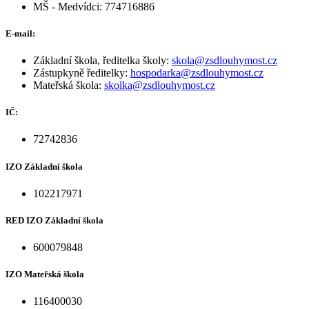
MŠ - Medvídci: 774716886
E-mail:
Základní škola, ředitelka školy:
skola@zsdlouhymost.cz
Zástupkyně ředitelky:
hospodarka@zsdlouhymost.cz
Mateřská škola:
skolka@zsdlouhymost.cz
IČ:
72742836
IZO Základní škola
102217971
RED IZO Základní škola
600079848
IZO Mateřská škola
116400030