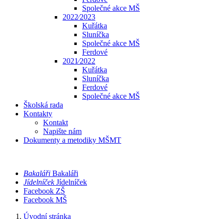
Společné akce MŠ
2022⁄2023
Kuřátka
Sluníčka
Společné akce MŠ
Ferdové
2021⁄2022
Kuřátka
Sluníčka
Ferdové
Společné akce MŠ
Školská rada
Kontakty
Kontakt
Napište nám
Dokumenty a metodiky MŠMT
Bakaláři
Bakaláři
Jídelníček
Jídelníček
Facebook ZŠ
Facebook MŠ
Úvodní stránka