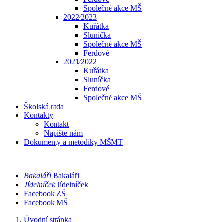
Společné akce MŠ
2022⁄2023
Kuřátka
Sluníčka
Společné akce MŠ
Ferdové
2021⁄2022
Kuřátka
Sluníčka
Ferdové
Společné akce MŠ
Školská rada
Kontakty
Kontakt
Napište nám
Dokumenty a metodiky MŠMT
Bakaláři
Bakaláři
Jídelníček
Jídelníček
Facebook ZŠ
Facebook MŠ
Úvodní stránka