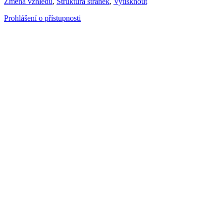
Změna vzhledu
,
Struktura stránek
,
Vytisknout
Prohlášení o přístupnosti