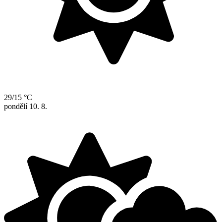
29/15 °C
pondělí
10. 8.