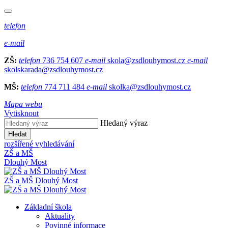
telefon
e-mail
ZŠ:
telefon
736 754 607
e-mail
skola@zsdlouhymost.cz
e-mail
skolskarada@zsdlouhymost.cz
MŠ:
telefon
774 711 484
e-mail
skolka@zsdlouhymost.cz
Mapa webu
Vytisknout
Hledaný výraz
Hledat
rozšířené vyhledávání
ZŠ a MŠ
Dlouhý Most
ZŠ a MŠ Dlouhý Most
Základní škola
Aktuality
Povinné informace