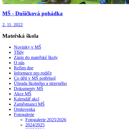
MŠ - Dušičková pohádka
2. 11. 2022
Mateřská škola
Novinky v MŠ
Třídy
Zápis do mateřské školy
O nás
Režim dne
Informace pro rodiče
Co děti v MŠ potřebují
Úhrada školného a stravného
Dokumenty MŠ
Akce MŠ
Kalendář akcí
Zaměstnanci MŠ
Omluvenka
Fotogalerie
Fotogalerie 2025⁄2026
2024⁄2025