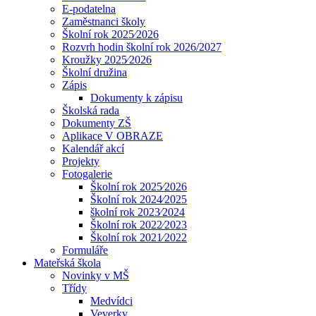
E-podatelna
Zaměstnanci školy
Školní rok 2025⁄2026
Rozvrh hodin školní rok 2026/2027
Kroužky 2025⁄2026
Školní družina
Zápis
Dokumenty k zápisu
Školská rada
Dokumenty ZŠ
Aplikace V OBRAZE
Kalendář akcí
Projekty
Fotogalerie
Školní rok 2025⁄2026
Školní rok 2024⁄2025
školní rok 2023⁄2024
Školní rok 2022⁄2023
Školní rok 2021⁄2022
Formuláře
Mateřská škola
Novinky v MŠ
Třídy
Medvídci
Veverky