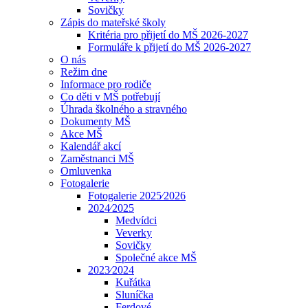
Sovičky
Zápis do mateřské školy
Kritéria pro přijetí do MŠ 2026-2027
Formuláře k přijetí do MŠ 2026-2027
O nás
Režim dne
Informace pro rodiče
Co děti v MŠ potřebují
Úhrada školného a stravného
Dokumenty MŠ
Akce MŠ
Kalendář akcí
Zaměstnanci MŠ
Omluvenka
Fotogalerie
Fotogalerie 2025⁄2026
2024⁄2025
Medvídci
Veverky
Sovičky
Společné akce MŠ
2023⁄2024
Kuřátka
Sluníčka
Ferdové