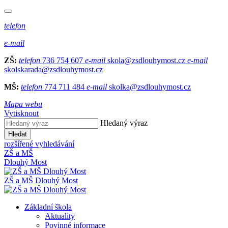
telefon
e-mail
ZŠ:
telefon
736 754 607
e-mail
skola@zsdlouhymost.cz
e-mail
skolskarada@zsdlouhymost.cz
MŠ:
telefon
774 711 484
e-mail
skolka@zsdlouhymost.cz
Mapa webu
Vytisknout
Hledaný výraz
Hledat
rozšířené vyhledávání
ZŠ a MŠ
Dlouhý Most
ZŠ a MŠ Dlouhý Most
Základní škola
Aktuality
Povinné informace