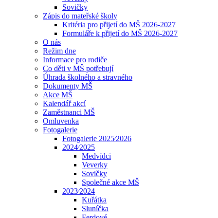
Sovičky
Zápis do mateřské školy
Kritéria pro přijetí do MŠ 2026-2027
Formuláře k přijetí do MŠ 2026-2027
O nás
Režim dne
Informace pro rodiče
Co děti v MŠ potřebují
Úhrada školného a stravného
Dokumenty MŠ
Akce MŠ
Kalendář akcí
Zaměstnanci MŠ
Omluvenka
Fotogalerie
Fotogalerie 2025⁄2026
2024⁄2025
Medvídci
Veverky
Sovičky
Společné akce MŠ
2023⁄2024
Kuřátka
Sluníčka
Ferdové