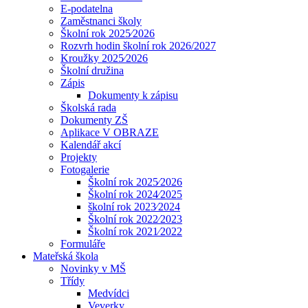
E-podatelna
Zaměstnanci školy
Školní rok 2025⁄2026
Rozvrh hodin školní rok 2026/2027
Kroužky 2025⁄2026
Školní družina
Zápis
Dokumenty k zápisu
Školská rada
Dokumenty ZŠ
Aplikace V OBRAZE
Kalendář akcí
Projekty
Fotogalerie
Školní rok 2025⁄2026
Školní rok 2024⁄2025
školní rok 2023⁄2024
Školní rok 2022⁄2023
Školní rok 2021⁄2022
Formuláře
Mateřská škola
Novinky v MŠ
Třídy
Medvídci
Veverky