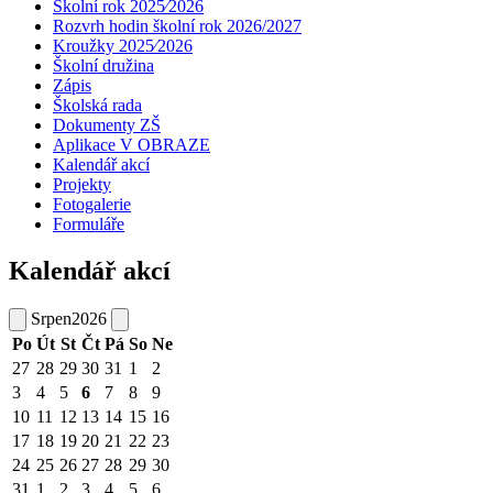
Školní rok 2025⁄2026
Rozvrh hodin školní rok 2026/2027
Kroužky 2025⁄2026
Školní družina
Zápis
Školská rada
Dokumenty ZŠ
Aplikace V OBRAZE
Kalendář akcí
Projekty
Fotogalerie
Formuláře
Kalendář akcí
Srpen
2026
Po
Út
St
Čt
Pá
So
Ne
27
28
29
30
31
1
2
3
4
5
6
7
8
9
10
11
12
13
14
15
16
17
18
19
20
21
22
23
24
25
26
27
28
29
30
31
1
2
3
4
5
6