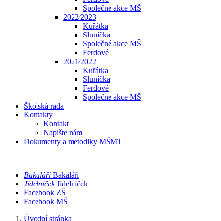
Společné akce MŠ
2022⁄2023
Kuřátka
Sluníčka
Společné akce MŠ
Ferdové
2021⁄2022
Kuřátka
Sluníčka
Ferdové
Společné akce MŠ
Školská rada
Kontakty
Kontakt
Napište nám
Dokumenty a metodiky MŠMT
Bakaláři
Bakaláři
Jídelníček
Jídelníček
Facebook ZŠ
Facebook MŠ
Úvodní stránka