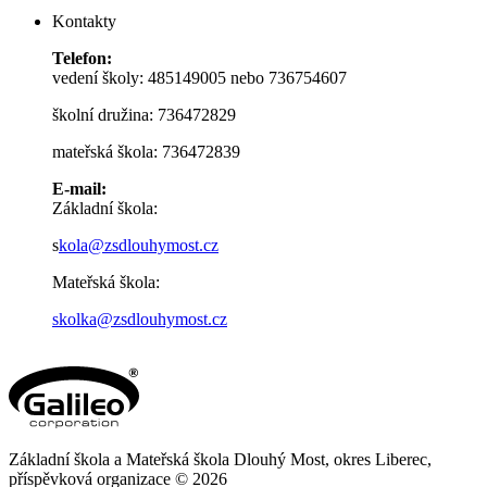
Kontakty
Telefon:
vedení školy: 485149005 nebo 736754607
školní družina: 736472829
mateřská škola: 736472839
E-mail:
Základní škola:
s
kola@zsdlouhymost.cz
Mateřská škola:
skolka@zsdlouhymost.cz
Základní škola a Mateřská škola Dlouhý Most, okres Liberec,
příspěvková organizace © 2026