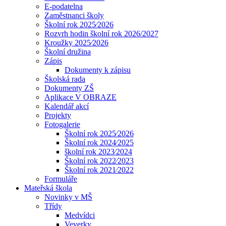
E-podatelna
Zaměstnanci školy
Školní rok 2025⁄2026
Rozvrh hodin školní rok 2026/2027
Kroužky 2025⁄2026
Školní družina
Zápis
Dokumenty k zápisu
Školská rada
Dokumenty ZŠ
Aplikace V OBRAZE
Kalendář akcí
Projekty
Fotogalerie
Školní rok 2025⁄2026
Školní rok 2024⁄2025
školní rok 2023⁄2024
Školní rok 2022⁄2023
Školní rok 2021⁄2022
Formuláře
Mateřská škola
Novinky v MŠ
Třídy
Medvídci
Veverky