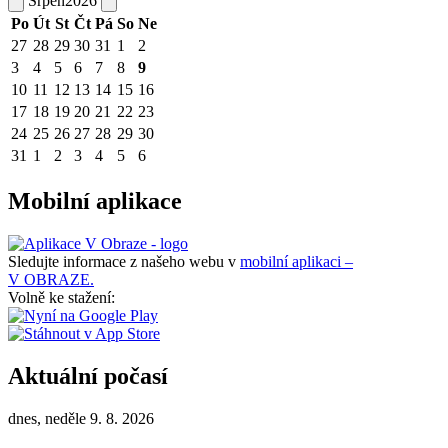
Srpen
2026
Po
Út
St
Čt
Pá
So
Ne
27
28
29
30
31
1
2
3
4
5
6
7
8
9
10
11
12
13
14
15
16
17
18
19
20
21
22
23
24
25
26
27
28
29
30
31
1
2
3
4
5
6
Mobilní aplikace
Sledujte informace z našeho webu v
mobilní aplikaci –
V OBRAZE.
Volně ke stažení:
Aktuální počasí
dnes, neděle 9. 8. 2026