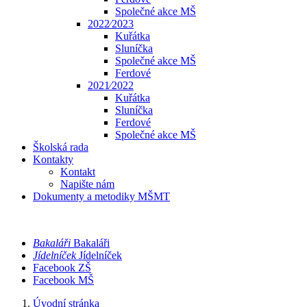
Společné akce MŠ
2022⁄2023
Kuřátka
Sluníčka
Společné akce MŠ
Ferdové
2021⁄2022
Kuřátka
Sluníčka
Ferdové
Společné akce MŠ
Školská rada
Kontakty
Kontakt
Napište nám
Dokumenty a metodiky MŠMT
Bakaláři
Bakaláři
Jídelníček
Jídelníček
Facebook ZŠ
Facebook MŠ
Úvodní stránka