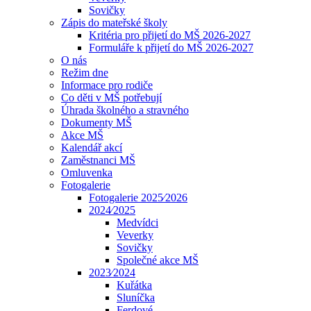
Sovičky
Zápis do mateřské školy
Kritéria pro přijetí do MŠ 2026-2027
Formuláře k přijetí do MŠ 2026-2027
O nás
Režim dne
Informace pro rodiče
Co děti v MŠ potřebují
Úhrada školného a stravného
Dokumenty MŠ
Akce MŠ
Kalendář akcí
Zaměstnanci MŠ
Omluvenka
Fotogalerie
Fotogalerie 2025⁄2026
2024⁄2025
Medvídci
Veverky
Sovičky
Společné akce MŠ
2023⁄2024
Kuřátka
Sluníčka
Ferdové