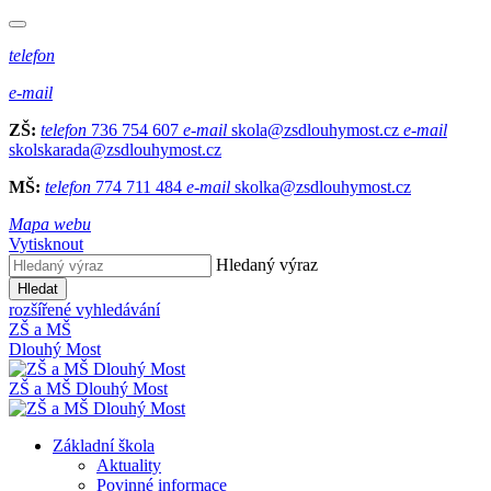
telefon
e-mail
ZŠ:
telefon
736 754 607
e-mail
skola@zsdlouhymost.cz
e-mail
skolskarada@zsdlouhymost.cz
MŠ:
telefon
774 711 484
e-mail
skolka@zsdlouhymost.cz
Mapa webu
Vytisknout
Hledaný výraz
Hledat
rozšířené vyhledávání
ZŠ a MŠ
Dlouhý Most
ZŠ a MŠ Dlouhý Most
Základní škola
Aktuality
Povinné informace