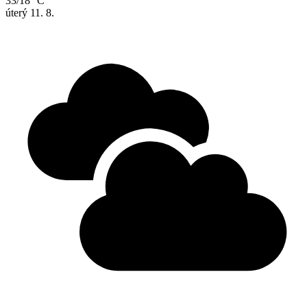
33/18 °C
úterý
11. 8.