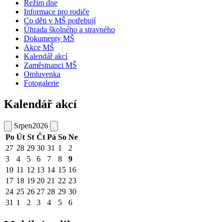
Režim dne
Informace pro rodiče
Co děti v MŠ potřebují
Úhrada školného a stravného
Dokumenty MŠ
Akce MŠ
Kalendář akcí
Zaměstnanci MŠ
Omluvenka
Fotogalerie
Kalendář akcí
Srpen
2026
Po
Út
St
Čt
Pá
So
Ne
27
28
29
30
31
1
2
3
4
5
6
7
8
9
10
11
12
13
14
15
16
17
18
19
20
21
22
23
24
25
26
27
28
29
30
31
1
2
3
4
5
6