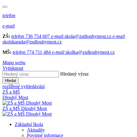
telefon
e-mail
ZŠ:
telefon
736 754 607
e-mail
skola@zsdlouhymost.cz
e-mail
skolskarada@zsdlouhymost.cz
MŠ:
telefon
774 711 484
e-mail
skolka@zsdlouhymost.cz
Mapa webu
Vytisknout
Hledaný výraz
Hledat
rozšířené vyhledávání
ZŠ a MŠ
Dlouhý Most
ZŠ a MŠ Dlouhý Most
Základní škola
Aktuality
Povinné informace