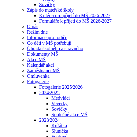
Sovičky
Zápis do mateřské školy
Kritéria pro přijetí do MŠ 2026-2027
Formuláře k přijetí do MŠ 2026-2027
O nás
Režim dne
Informace pro rodiče
Co děti v MŠ potřebují
Úhrada školného a stravného
Dokumenty MŠ
Akce MŠ
Kalendář akcí
Zaměstnanci MŠ
Omluvenka
Fotogalerie
Fotogalerie 2025⁄2026
2024⁄2025
Medvídci
Veverky
Sovičky
Společné akce MŠ
2023⁄2024
Kuřátka
Sluníčka
Ferdové