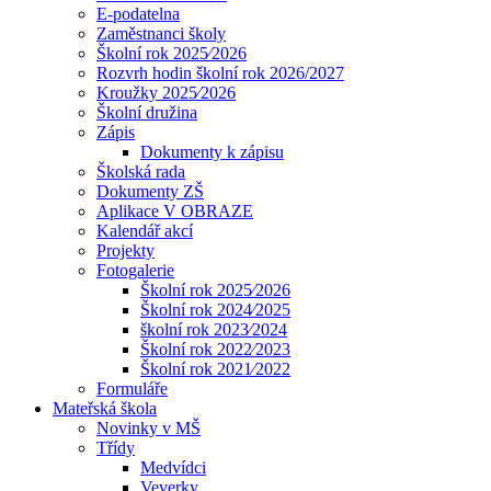
E-podatelna
Zaměstnanci školy
Školní rok 2025⁄2026
Rozvrh hodin školní rok 2026/2027
Kroužky 2025⁄2026
Školní družina
Zápis
Dokumenty k zápisu
Školská rada
Dokumenty ZŠ
Aplikace V OBRAZE
Kalendář akcí
Projekty
Fotogalerie
Školní rok 2025⁄2026
Školní rok 2024⁄2025
školní rok 2023⁄2024
Školní rok 2022⁄2023
Školní rok 2021⁄2022
Formuláře
Mateřská škola
Novinky v MŠ
Třídy
Medvídci
Veverky