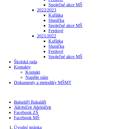
Společné akce MŠ
2022⁄2023
Kuřátka
Sluníčka
Společné akce MŠ
Ferdové
2021⁄2022
Kuřátka
Sluníčka
Ferdové
Společné akce MŠ
Školská rada
Kontakty
Kontakt
Napište nám
Dokumenty a metodiky MŠMT
Bakaláři
Bakaláři
Jídelníček
Jídelníček
Facebook ZŠ
Facebook MŠ
Úvodní stránka