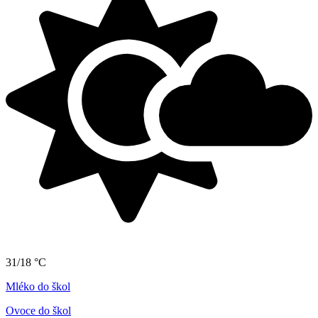
31/18 °C
Mléko do škol
Ovoce do škol