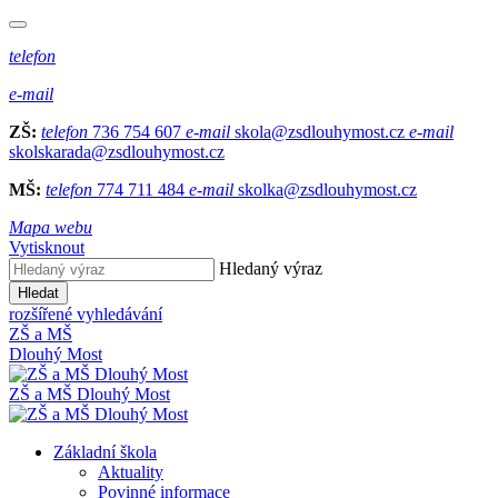
telefon
e-mail
ZŠ:
telefon
736 754 607
e-mail
skola@zsdlouhymost.cz
e-mail
skolskarada@zsdlouhymost.cz
MŠ:
telefon
774 711 484
e-mail
skolka@zsdlouhymost.cz
Mapa webu
Vytisknout
Hledaný výraz
Hledat
rozšířené vyhledávání
ZŠ a MŠ
Dlouhý Most
ZŠ a MŠ Dlouhý Most
Základní škola
Aktuality
Povinné informace