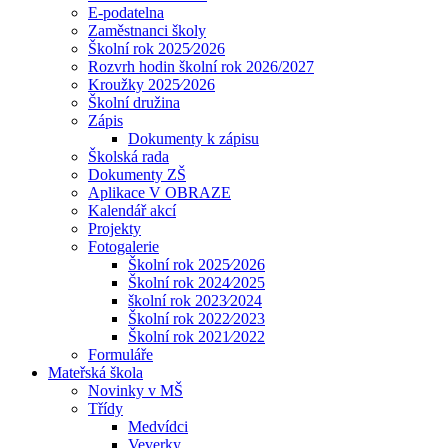
E-podatelna
Zaměstnanci školy
Školní rok 2025⁄2026
Rozvrh hodin školní rok 2026/2027
Kroužky 2025⁄2026
Školní družina
Zápis
Dokumenty k zápisu
Školská rada
Dokumenty ZŠ
Aplikace V OBRAZE
Kalendář akcí
Projekty
Fotogalerie
Školní rok 2025⁄2026
Školní rok 2024⁄2025
školní rok 2023⁄2024
Školní rok 2022⁄2023
Školní rok 2021⁄2022
Formuláře
Mateřská škola
Novinky v MŠ
Třídy
Medvídci
Veverky