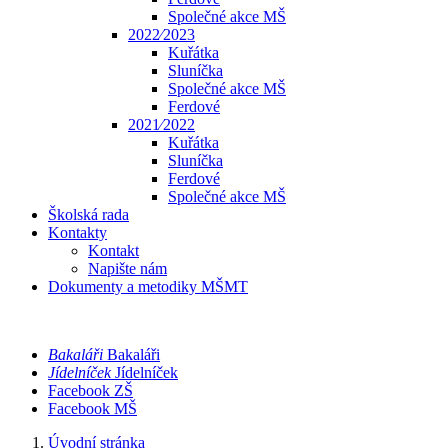
Společné akce MŠ
2022⁄2023
Kuřátka
Sluníčka
Společné akce MŠ
Ferdové
2021⁄2022
Kuřátka
Sluníčka
Ferdové
Společné akce MŠ
Školská rada
Kontakty
Kontakt
Napište nám
Dokumenty a metodiky MŠMT
Bakaláři
Bakaláři
Jídelníček
Jídelníček
Facebook ZŠ
Facebook MŠ
Úvodní stránka