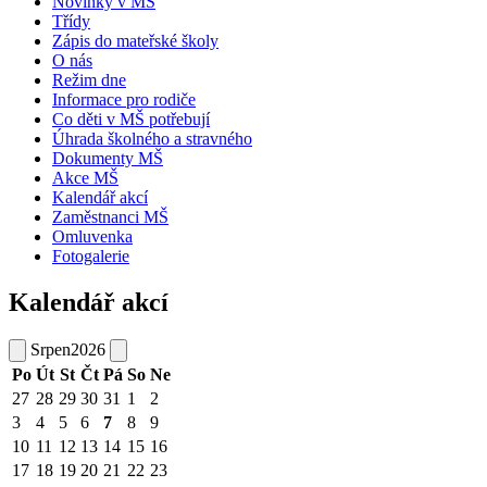
Novinky v MŠ
Třídy
Zápis do mateřské školy
O nás
Režim dne
Informace pro rodiče
Co děti v MŠ potřebují
Úhrada školného a stravného
Dokumenty MŠ
Akce MŠ
Kalendář akcí
Zaměstnanci MŠ
Omluvenka
Fotogalerie
Kalendář akcí
Srpen
2026
Po
Út
St
Čt
Pá
So
Ne
27
28
29
30
31
1
2
3
4
5
6
7
8
9
10
11
12
13
14
15
16
17
18
19
20
21
22
23