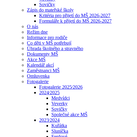
Sovičky
Zápis do mateřské školy
Kritéria pro přijetí do MŠ 2026-2027
Formuláře k přijetí do MŠ 2026-2027
O nás
Režim dne
Informace pro rodiče
Co děti v MŠ potřebují
Úhrada školného a stravného
Dokumenty MŠ
Akce MŠ
Kalendář akcí
Zaměstnanci MŠ
Omluvenka
Fotogalerie
Fotogalerie 2025⁄2026
2024⁄2025
Medvídci
Veverky
Sovičky
Společné akce MŠ
2023⁄2024
Kuřátka
Sluníčka
Ferdové