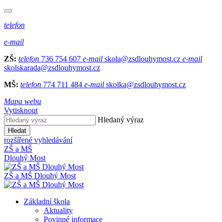
telefon
e-mail
ZŠ:
telefon
736 754 607
e-mail
skola@zsdlouhymost.cz
e-mail
skolskarada@zsdlouhymost.cz
MŠ:
telefon
774 711 484
e-mail
skolka@zsdlouhymost.cz
Mapa webu
Vytisknout
Hledaný výraz
Hledat
rozšířené vyhledávání
ZŠ a MŠ
Dlouhý Most
ZŠ a MŠ Dlouhý Most
Základní škola
Aktuality
Povinné informace