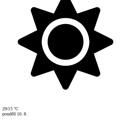
29/15 °C
pondělí
10. 8.