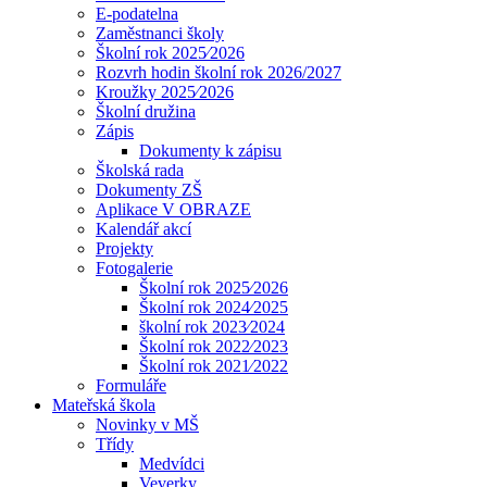
E-podatelna
Zaměstnanci školy
Školní rok 2025⁄2026
Rozvrh hodin školní rok 2026/2027
Kroužky 2025⁄2026
Školní družina
Zápis
Dokumenty k zápisu
Školská rada
Dokumenty ZŠ
Aplikace V OBRAZE
Kalendář akcí
Projekty
Fotogalerie
Školní rok 2025⁄2026
Školní rok 2024⁄2025
školní rok 2023⁄2024
Školní rok 2022⁄2023
Školní rok 2021⁄2022
Formuláře
Mateřská škola
Novinky v MŠ
Třídy
Medvídci
Veverky