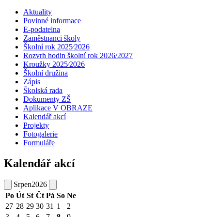
Aktuality
Povinné informace
E-podatelna
Zaměstnanci školy
Školní rok 2025⁄2026
Rozvrh hodin školní rok 2026/2027
Kroužky 2025⁄2026
Školní družina
Zápis
Školská rada
Dokumenty ZŠ
Aplikace V OBRAZE
Kalendář akcí
Projekty
Fotogalerie
Formuláře
Kalendář akcí
Srpen
2026
Po
Út
St
Čt
Pá
So
Ne
27
28
29
30
31
1
2
3
4
5
6
7
8
9