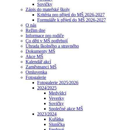
Sovičky
Zápis do mateřské školy
Kritéria pro přijetí do MŠ 2026-2027
Formuláře k přijetí do MŠ 2026-2027
O nás
Režim dne
Informace pro rodiče
Co děti v MŠ potřebují
Úhrada školného a stravného
Dokumenty MŠ
Akce MŠ
Kalendář akcí
Zaměstnanci MŠ
Omluvenka
Fotogalerie
Fotogalerie 2025⁄2026
2024⁄2025
Medvídci
Veverky
Sovičky
Společné akce MŠ
2023⁄2024
Kuřátka
Sluníčka
Ferdové