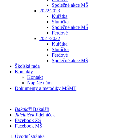
Společné akce MŠ
2022⁄2023
Kuřátka
Sluníčka
Společné akce MŠ
Ferdové
2021⁄2022
Kuřátka
Sluníčka
Ferdové
Společné akce MŠ
Školská rada
Kontakty
Kontakt
Napište nám
Dokumenty a metodiky MŠMT
Bakaláři
Bakaláři
Jídelníček
Jídelníček
Facebook ZŠ
Facebook MŠ
Úvodní stránka