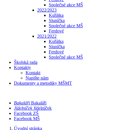
Společné akce MŠ
2022⁄2023
Kuřátka
Sluníčka
Společné akce MŠ
Ferdové
2021⁄2022
Kuřátka
Sluníčka
Ferdové
Společné akce MŠ
Školská rada
Kontakty
Kontakt
Napište nám
Dokumenty a metodiky MŠMT
Bakaláři
Bakaláři
Jídelníček
Jídelníček
Facebook ZŠ
Facebook MŠ
Úvodní stránka