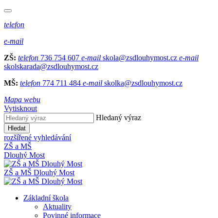
telefon
e-mail
ZŠ:
telefon
736 754 607
e-mail
skola@zsdlouhymost.cz
e-mail
skolskarada@zsdlouhymost.cz
MŠ:
telefon
774 711 484
e-mail
skolka@zsdlouhymost.cz
Mapa webu
Vytisknout
Hledaný výraz
Hledat
rozšířené vyhledávání
ZŠ a MŠ
Dlouhý Most
ZŠ a MŠ Dlouhý Most
Základní škola
Aktuality
Povinné informace