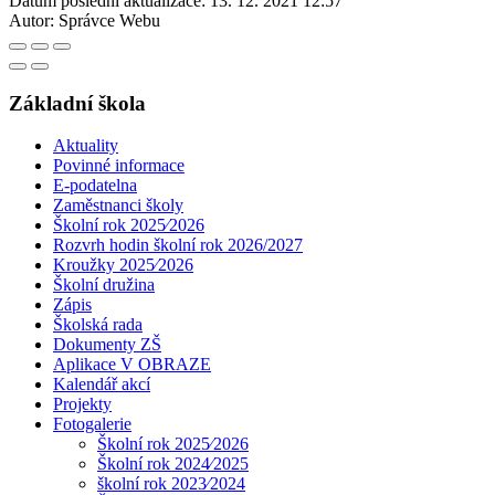
Datum poslední aktualizace:
13. 12. 2021 12:57
Autor:
Správce Webu
Základní škola
Aktuality
Povinné informace
E-podatelna
Zaměstnanci školy
Školní rok 2025⁄2026
Rozvrh hodin školní rok 2026/2027
Kroužky 2025⁄2026
Školní družina
Zápis
Školská rada
Dokumenty ZŠ
Aplikace V OBRAZE
Kalendář akcí
Projekty
Fotogalerie
Školní rok 2025⁄2026
Školní rok 2024⁄2025
školní rok 2023⁄2024