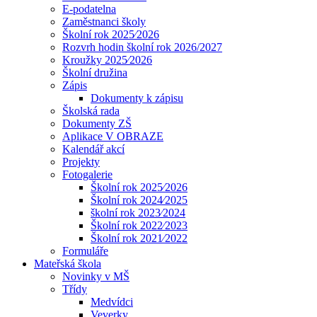
E-podatelna
Zaměstnanci školy
Školní rok 2025⁄2026
Rozvrh hodin školní rok 2026/2027
Kroužky 2025⁄2026
Školní družina
Zápis
Dokumenty k zápisu
Školská rada
Dokumenty ZŠ
Aplikace V OBRAZE
Kalendář akcí
Projekty
Fotogalerie
Školní rok 2025⁄2026
Školní rok 2024⁄2025
školní rok 2023⁄2024
Školní rok 2022⁄2023
Školní rok 2021⁄2022
Formuláře
Mateřská škola
Novinky v MŠ
Třídy
Medvídci
Veverky