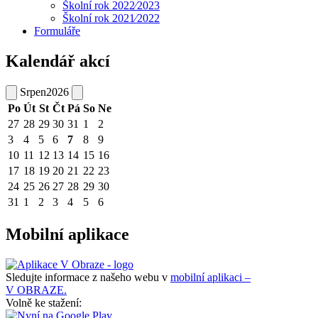
Školní rok 2022⁄2023
Školní rok 2021⁄2022
Formuláře
Kalendář akcí
Srpen
2026
Po
Út
St
Čt
Pá
So
Ne
27
28
29
30
31
1
2
3
4
5
6
7
8
9
10
11
12
13
14
15
16
17
18
19
20
21
22
23
24
25
26
27
28
29
30
31
1
2
3
4
5
6
Mobilní aplikace
Sledujte informace z našeho webu v
mobilní aplikaci –
V OBRAZE.
Volně ke stažení: