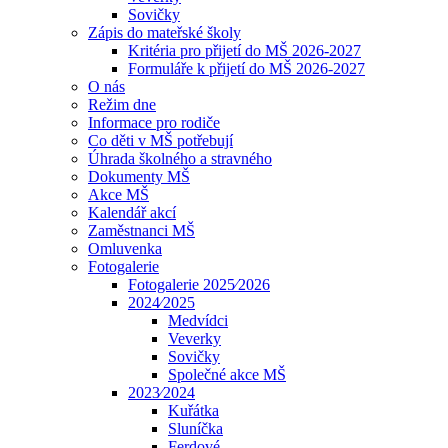
Sovičky
Zápis do mateřské školy
Kritéria pro přijetí do MŠ 2026-2027
Formuláře k přijetí do MŠ 2026-2027
O nás
Režim dne
Informace pro rodiče
Co děti v MŠ potřebují
Úhrada školného a stravného
Dokumenty MŠ
Akce MŠ
Kalendář akcí
Zaměstnanci MŠ
Omluvenka
Fotogalerie
Fotogalerie 2025⁄2026
2024⁄2025
Medvídci
Veverky
Sovičky
Společné akce MŠ
2023⁄2024
Kuřátka
Sluníčka
Ferdové