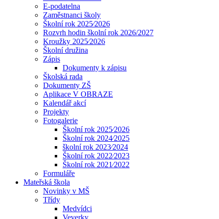
E-podatelna
Zaměstnanci školy
Školní rok 2025⁄2026
Rozvrh hodin školní rok 2026/2027
Kroužky 2025⁄2026
Školní družina
Zápis
Dokumenty k zápisu
Školská rada
Dokumenty ZŠ
Aplikace V OBRAZE
Kalendář akcí
Projekty
Fotogalerie
Školní rok 2025⁄2026
Školní rok 2024⁄2025
školní rok 2023⁄2024
Školní rok 2022⁄2023
Školní rok 2021⁄2022
Formuláře
Mateřská škola
Novinky v MŠ
Třídy
Medvídci
Veverky