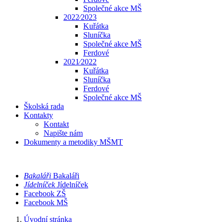
Společné akce MŠ
2022⁄2023
Kuřátka
Sluníčka
Společné akce MŠ
Ferdové
2021⁄2022
Kuřátka
Sluníčka
Ferdové
Společné akce MŠ
Školská rada
Kontakty
Kontakt
Napište nám
Dokumenty a metodiky MŠMT
Bakaláři
Bakaláři
Jídelníček
Jídelníček
Facebook ZŠ
Facebook MŠ
Úvodní stránka