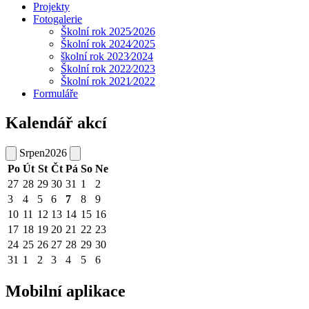
Projekty
Fotogalerie
Školní rok 2025⁄2026
Školní rok 2024⁄2025
školní rok 2023⁄2024
Školní rok 2022⁄2023
Školní rok 2021⁄2022
Formuláře
Kalendář akcí
Srpen
2026
Po
Út
St
Čt
Pá
So
Ne
27
28
29
30
31
1
2
3
4
5
6
7
8
9
10
11
12
13
14
15
16
17
18
19
20
21
22
23
24
25
26
27
28
29
30
31
1
2
3
4
5
6
Mobilní aplikace