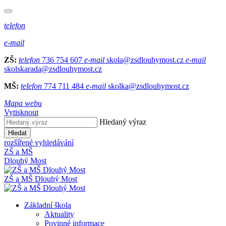
telefon
e-mail
ZŠ:
telefon
736 754 607
e-mail
skola@zsdlouhymost.cz
e-mail
skolskarada@zsdlouhymost.cz
MŠ:
telefon
774 711 484
e-mail
skolka@zsdlouhymost.cz
Mapa webu
Vytisknout
Hledaný výraz
Hledat
rozšířené vyhledávání
ZŠ a MŠ
Dlouhý Most
ZŠ a MŠ Dlouhý Most
Základní škola
Aktuality
Povinné informace