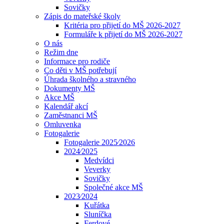
Sovičky
Zápis do mateřské školy
Kritéria pro přijetí do MŠ 2026-2027
Formuláře k přijetí do MŠ 2026-2027
O nás
Režim dne
Informace pro rodiče
Co děti v MŠ potřebují
Úhrada školného a stravného
Dokumenty MŠ
Akce MŠ
Kalendář akcí
Zaměstnanci MŠ
Omluvenka
Fotogalerie
Fotogalerie 2025⁄2026
2024⁄2025
Medvídci
Veverky
Sovičky
Společné akce MŠ
2023⁄2024
Kuřátka
Sluníčka
Ferdové