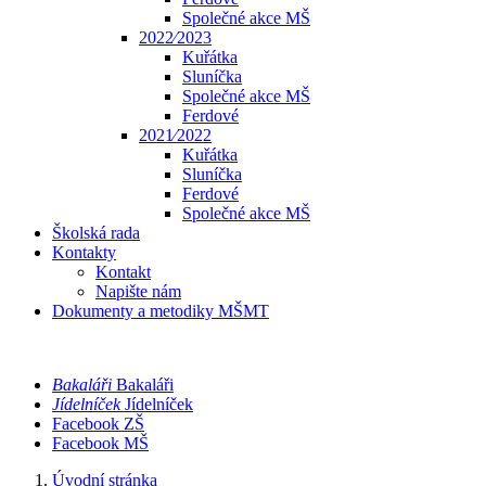
Společné akce MŠ
2022⁄2023
Kuřátka
Sluníčka
Společné akce MŠ
Ferdové
2021⁄2022
Kuřátka
Sluníčka
Ferdové
Společné akce MŠ
Školská rada
Kontakty
Kontakt
Napište nám
Dokumenty a metodiky MŠMT
Bakaláři
Bakaláři
Jídelníček
Jídelníček
Facebook ZŠ
Facebook MŠ
Úvodní stránka