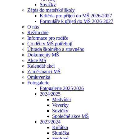
Sovičky
Zápis do mateřské školy
Kritéria pro přijetí do MŠ 2026-2027
Formuláře k přijetí do MŠ 2026-2027
O nás
Režim dne
Informace pro rodiče
Co děti v MŠ potřebují
Úhrada školného a stravného
Dokumenty MŠ
Akce MŠ
Kalendář akcí
Zaměstnanci MŠ
Omluvenka
Fotogalerie
Fotogalerie 2025⁄2026
2024⁄2025
Medvídci
Veverky
Sovičky
Společné akce MŠ
2023⁄2024
Kuřátka
Sluníčka
Ferdové