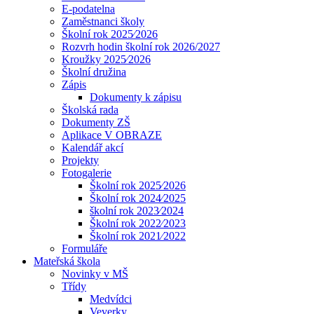
E-podatelna
Zaměstnanci školy
Školní rok 2025⁄2026
Rozvrh hodin školní rok 2026/2027
Kroužky 2025⁄2026
Školní družina
Zápis
Dokumenty k zápisu
Školská rada
Dokumenty ZŠ
Aplikace V OBRAZE
Kalendář akcí
Projekty
Fotogalerie
Školní rok 2025⁄2026
Školní rok 2024⁄2025
školní rok 2023⁄2024
Školní rok 2022⁄2023
Školní rok 2021⁄2022
Formuláře
Mateřská škola
Novinky v MŠ
Třídy
Medvídci
Veverky