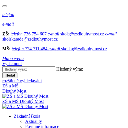
telefon
e-mail
ZŠ:
telefon
736 754 607
e-mail
skola@zsdlouhymost.cz
e-mail
skolskarada@zsdlouhymost.cz
MŠ:
telefon
774 711 484
e-mail
skolka@zsdlouhymost.cz
Mapa webu
Vytisknout
Hledaný výraz
Hledat
rozšířené vyhledávání
ZŠ a MŠ
Dlouhý Most
ZŠ a MŠ Dlouhý Most
Základní škola
Aktuality
Povinné informace